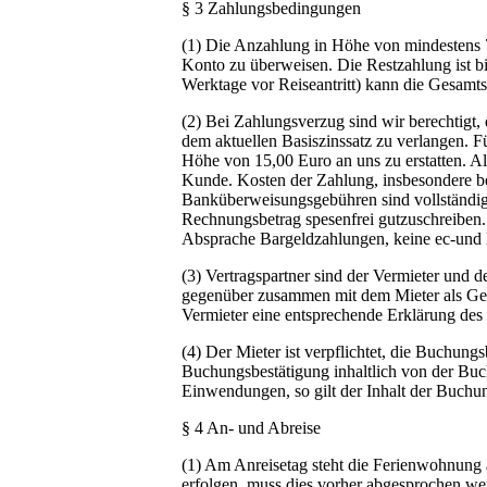
§ 3 Zahlungsbedingungen
(1) Die Anzahlung in Höhe von mindestens 
Konto zu überweisen. Die Restzahlung ist bis
Werktage vor Reiseantritt) kann die Gesamt
(2) Bei Zahlungsverzug sind wir berechtigt,
dem aktuellen Basiszinssatz zu verlangen. 
Höhe von 15,00 Euro an uns zu erstatten. Al
Kunde. Kosten der Zahlung, insbesondere b
Banküberweisungsgebühren sind vollständig 
Rechnungsbetrag spesenfrei gutzuschreiben.
Absprache Bargeldzahlungen, keine ec-und 
(3) Vertragspartner sind der Vermieter und de
gegenüber zusammen mit dem Mieter als Gesa
Vermieter eine entsprechende Erklärung des D
(4) Der Mieter ist verpflichtet, die Buchungs
Buchungsbestätigung inhaltlich von der Buc
Einwendungen, so gilt der Inhalt der Buchung
§ 4 An- und Abreise
(1) Am Anreisetag steht die Ferienwohnung 
erfolgen, muss dies vorher abgesprochen we