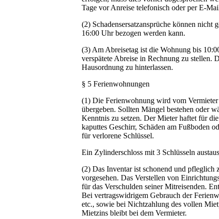
Tage vor Anreise telefonisch oder per E-Mai
(2) Schadensersatzansprüche können nicht 
16:00 Uhr bezogen werden kann.
(3) Am Abreisetag ist die Wohnung bis 10:00
verspätete Abreise in Rechnung zu stellen
Hausordnung zu hinterlassen.
§ 5 Ferienwohnungen
(1) Die Ferienwohnung wird vom Vermieter i
übergeben. Sollten Mängel bestehen oder wäh
Kenntnis zu setzen. Der Mieter haftet für d
kaputtes Geschirr, Schäden am Fußboden od
für verlorene Schlüssel.
Ein Zylinderschloss mit 3 Schlüsseln austau
(2) Das Inventar ist schonend und pfleglic
vorgesehen. Das Verstellen von Einrichtungs
für das Verschulden seiner Mitreisenden. E
Bei vertragswidrigem Gebrauch der Ferienw
etc., sowie bei Nichtzahlung des vollen Miet
Mietzins bleibt bei dem Vermieter.