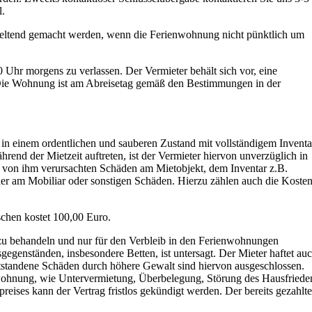
l.
geltend gemacht werden, wenn die Ferienwohnung nicht pünktlich um
 Uhr morgens zu verlassen. Der Vermieter behält sich vor, eine
. Die Wohnung ist am Abreisetag gemäß den Bestimmungen in der
n einem ordentlichen und sauberen Zustand mit vollständigem Inventa
rend der Mietzeit auftreten, ist der Vermieter hiervon unverzüglich in
ie von ihm verursachten Schäden am Mietobjekt, dem Inventar z.B.
er am Mobiliar oder sonstigen Schäden. Hierzu zählen auch die Koste
schen kostet 100,00 Euro.
h zu behandeln und nur für den Verbleib in den Ferienwohnungen
gegenständen, insbesondere Betten, ist untersagt. Der Mieter haftet au
ntstandene Schäden durch höhere Gewalt sind hiervon ausgeschlossen.
ohnung, wie Untervermietung, Überbelegung, Störung des Hausfriede
preises kann der Vertrag fristlos gekündigt werden. Der bereits gezahlte