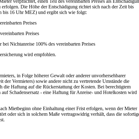
Mieter verpflichtet, einen Teil des vereinbarten Preises als Entschädigu
zu erfolgen. Die Höhe der Entschädigung richtet sich nach der Zeit bis
 bis 16 Uhr MEZ) und ergibt sich wie folgt:
ereinbarten Preises
vereinbarten Preises
 bei Nichtanreise 100% des vereinbarten Preises
versicherung wird empfohlen.
rmieters, in Folge höherer Gewalt oder anderer unvorhersehbarer
t der Vermieters) sowie andere nicht zu vertretende Umstände die
h die Haftung auf die Rückerstattung der Kosten. Bei berechtigtem
 auf Schadensersatz - eine Haftung für Anreise- und Hotelkosten wird
nach Mietbeginn ohne Einhaltung einer Frist erfolgen, wenn der Mieter
rt oder sich in solchem Maße vertragswidrig verhält, dass die sofortig
st.