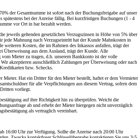
70% der Gesamtsumme ist sofort nach der Buchungsfreigabe auf unser
 spätestens bei der Anreise fällig. Bei kurzfristigen Buchungen (1 - 4
summe vor Ort in bar bezahlt werden.
 die jeweils geltenden gesetzlichen Verzugszinsen in Höhe von 5% über
Für jede Mahnung nach Verzugseintritt hat der Kunde Mahnkosten in
le weiteren Kosten, die im Rahmen des Inkassos anfallen, trägt der
ei Überweisung aus dem Ausland, trägt der Kunde. Alle
vom Mieter zu tragen, d.h. unserem Bankkonto ist der volle
 Wir akzeptieren ausschließlich Zahlungen per Überweisung oder nach
Kreditkarten bzw. Schecks.
r Mieter. Hat ein Dritter für den Mieter bestellt, haftet er dem Vermieter
mtschuldner für alle Verpflichtungen aus diesem Vertrag, sofern dem
ritten vorliegt.
bestätigung auf ihre Richtigkeit hin zu überprüfen. Weicht die
hungsanfrage ab und erhebt der Mieter hiergegen nicht unverzüglich
sbestätigung als vertraglich vereinbart.
ab 16:00 Uhr zur Verfügung. Sollte die Anreise nach 20:00 Uhr
rden. Zwecks kontaktloser Schlüsselübergabe kontaktieren Sie uns 3-5